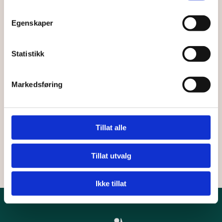
rettspsykiatri
på St. Olavs hospital. Sentral fagenhet er
Egenskaper
nasjonal, og den eneste i Norge som tar imot denne
pasientgruppen.
Statistikk
Markedsføring
Les mer om tilbudet
Tillat alle
LES MER OM SENTRAL FAGENHET FOR TVUNGEN OMSORG
Tillat utvalg
Ikke tillat