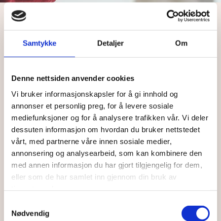
Avlastningsenhet for personer
Samtykke
Detaljer
Om
dømt til tvungen omsorg
Denne nettsiden anvender cookies
Avlastningsenheten St.Olav er lokalisert på Betania
Malvik.
Vi bruker informasjonskapsler for å gi innhold og
annonser et personlig preg, for å levere sosiale
Avlastningsenheten er for personer som skal
mediefunksjoner og for å analysere trafikken vår. Vi deler
gjennomføre særreaksjon på tvungen omsorg.
dessuten informasjon om hvordan du bruker nettstedet
vårt, med partnerne våre innen sosiale medier,
Avdelingen har fire plasser for personer som er dømt til
annonsering og analysearbeid, som kan kombinere den
tvungen omsorg.
med annen informasjon du har gjort tilgjengelig for dem,
eller som de har samlet inn gjennom din bruk av
Det overordnede faglige ansvaret for pasientene ligger
tjenestene deres.
hos Sentral fagenhet for tvungen omsorg ved St. Olavs
Samtykkevalg
Hospital. Sentral fagenhet for tvungen omsorg ligger
Nødvendig
under
Avdeling for sikkerhets-, fengsels- og