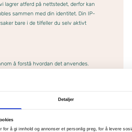
vi lagrer atferd på nettstedet, derfor kan
obles sammen med din identitet. Din IP-
ker bare i de tilfeller du selv aktivt
ennom å forstå hvordan det anvendes.
 og trafikk.
e på nettstedet.
Detaljer
nne igjen faste brukere for å kunne tilpasse
ookies
 for å gi innhold og annonser et personlig preg, for å levere sos
rmasjonskapsler fra andre firma for å gjøre