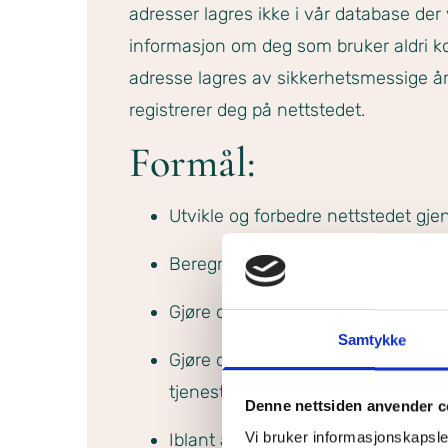
adresser lagres ikke i vår database der 
informasjon om deg som bruker aldri k
adresse lagres av sikkerhetsmessige årsa
registrerer deg på nettstedet.
Formål:
Utvikle og forbedre nettstedet gj
Beregne og rapportere brukerantall
Gjøre det lettere for deg å naviger
Samtykke
Gjøre det mulig for systemet å kje
tjenestene.
Denne nettsiden anvender c
Vi bruker informasjonskapsler
Iblant anvender vi tredjepartsinfo