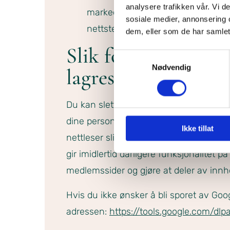
analysere trafikken vår. Vi 
markedsundersøkelser og trafikkmål
sosiale medier, annonsering 
nettstedet.
dem, eller som de har samlet
Slik forhindrer du 
Samtykkevalg
Nødvendig
lagres
Du kan slette informasjonskapsler fra d
dine personlige innstillinger forsvinner
Ikke tillat
nettleser slik at den ikke tillater at in
gir imidlertid dårligere funksjonalitet på
medlemssider og gjøre at deler av innhol
Hvis du ikke ønsker å bli sporet av Goo
adressen:
https://tools.google.com/dl