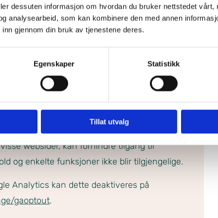
deler dessuten informasjon om hvordan du bruker nettstedet vårt,
inger, og for å forbedre funksjonaliteten på
og analysearbeid, som kan kombinere den med annen informasjon d
 inn gjennom din bruk av tjenestene deres.
at informasjonskapsler
Egenskaper
Statistikk
in harddisk når som helst, men dette gjør at
. Du kan også endre innstillingene i din
Tillat utvalg
formasjonskapsler lagres på din harddisk. Dette
 visse websider, kan forhindre tilgang til
d og enkelte funksjoner ikke blir tilgjengelige.
gle Analytics kan dette deaktiveres på
page/gaoptout
.